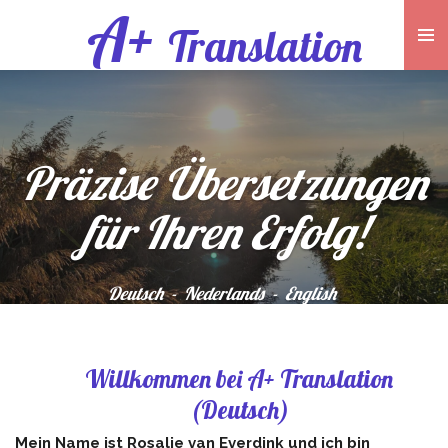
A+
Zum
Translation
Hauptinhalt
springen
Präzise Übersetzungen
für Ihren Erfolg!
Deutsch - Nederlands - English
Willkommen bei A+ Translation
(Deutsch)
Mein Name ist Rosalie van Everdink und ich bin